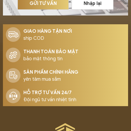
GỬI TƯ VẤN
Nhập lại
GIAO HÀNG TẬN NƠI
ship COD
THANH TOÁN BẢO MẬT
bảo mật thông tin
SẢN PHẨM CHÍNH HÃNG
yên tâm mua sắm
HỖ TRỢ TƯ VẤN 24/7
Đội ngũ tư vấn nhiệt tình