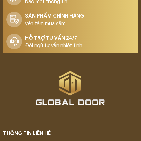
bảo mật thông tin
SẢN PHẨM CHÍNH HÃNG
yên tâm mua sắm
HỖ TRỢ TƯ VẤN 24/7
Đội ngũ tư vấn nhiệt tình
THÔNG TIN LIÊN HỆ