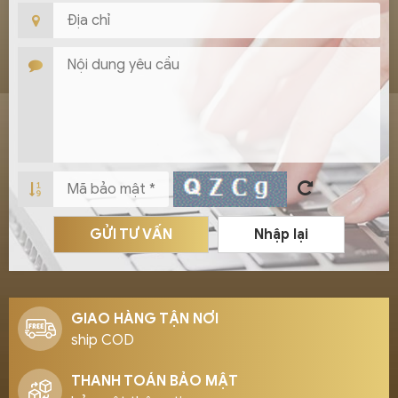
GỬI TƯ VẤN
Nhập lại
GIAO HÀNG TẬN NƠI
ship COD
THANH TOÁN BẢO MẬT