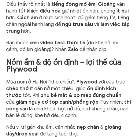
Điều thấy rõ nhất là
tiếng đóng mở êm
.
Gioăng
vận
hành tốt khiến
điều hoà
giữ nhiệt ổn hơn, phòng
ít bụi
hơn.
Cách âm
ở mức sinh hoạt: đủ giảm tiếng TV, tiếng
chân ngoài hành lang để
ngủ trưa sâu
và
làm việc tập
trung
hơn.
Bạn muốn xem
video test thực tế
(đo khe hở, mí
cánh, độ kín gioăng)? Nhắn
Zalo
để nhận clip.
Nồm ẩm & độ ổn định – lợi thế của
Plywood
Mùa nồm ở Hà Nội “khó chiều”.
Plywood
với cấu trúc
chéo thớ
ít dãn nở một chiều, giúp
ổn định kích
thước
tốt. Khi
phủ bề mặt & bo mép đúng chuẩn
,
cửa
giảm nguy cơ tóp cạnh/phồng rộp
. Tuy nhiên,
thi
công
vẫn là chìa khoá: bọt nở đủ, bắt khung chắc, căn
bản lề đúng, khe hở đều 4 cạnh.
Nếu vị trí gần khu ẩm, cân nhắc
nẹp chân
&
gioăng
đáy/drop seal
để tăng tuổi thọ.