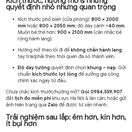
Kích thước, hướng mở & những
quyết định nhỏ nhưng quan trọng
Kích thước phổ biến (cửa phòng):
800 × 2000
mm
hoặc
800 × 2050 mm
; độ dày cánh
~40 mm
.
Muốn bề thế hơn:
900 × 2100 mm
(cân nhắc bề
rộng hành lang).
Hướng mở theo lối đi để
không chắn hành lang
;
tay trái/phải theo thói quen đa số thành viên.
Độ dày tường
quyết định chọn
khung – nẹp
. Gửi
chuẩn
kích thước lọt lòng
để xưởng gia công
chính xác ngay từ đầu.
Chưa chắc kích thước/hướng mở?
Gọi 0984.559.907
đặt
lịch đo miễn phí
khu vực Hà Nội & lân cận; hoặc gửi
ảnh hiện trạng qua
Zalo
để được tư vấn nhanh.
Trải nghiệm sau lắp: êm hơn, kín hơn,
ít bụi hơn