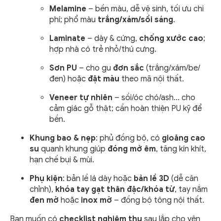
Melamine
– bền màu, dễ vệ sinh, tối ưu chi
phí; phổ màu
trắng/xám/sồi sáng
.
Laminate
– dày & cứng,
chống xước cao
;
hợp nhà có trẻ nhỏ/thú cưng.
Sơn PU
– cho gu
đơn sắc
(trắng/xám/be/
đen) hoặc
đặt màu
theo mã nội thất.
Veneer tự nhiên
– sồi/óc chó/ash… cho
cảm giác gỗ thật; cần hoàn thiện PU kỹ để
bền.
Khung bao & nẹp
: phủ đồng bộ, có
gioăng cao
su
quanh khung giúp
đóng mở êm
, tăng kín khít,
hạn chế bụi & mùi.
Phụ kiện
: bản lề lá dày hoặc
bản lề 3D
(dễ căn
chỉnh),
khóa tay gạt thân đặc/khóa từ
, tay nắm
đen mờ
hoặc
inox mờ
– đồng bộ tông nội thất.
Bạn muốn có
checklist nghiệm thu
sau lắp cho yên