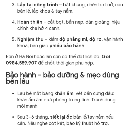
Lắp tại công trình
– bắt khung, chèn bọt nở, căn
bản lề, lắp khoá & tay nắm.
Hoàn thiện
– cắt bọt, bắn nẹp, dán gioăng, hiệu
chỉnh khe hở 4 cạnh.
Nghiệm thu
– kiểm
độ phẳng mí
,
độ rơ
, vận hành
khoá; bàn giao
phiếu bảo hành
.
Bạn ở Hà Nội hoặc lân cận có thể đặt lịch đo.
Gọi
0984.559.907
để chốt thời gian phù hợp.
Bảo hành – bảo dưỡng & mẹo dùng
bền lâu
Lau bề mặt bằng
khăn ẩm
; vết bẩn cứng đầu:
khăn ẩm ấm + xà phòng trung tính. Tránh dung
môi mạnh.
Sau 3–6 tháng,
siết lại ốc
bản lề/tay nắm nếu
cần. Nếu nghe cót két, báo kỹ thuật hỗ trợ.