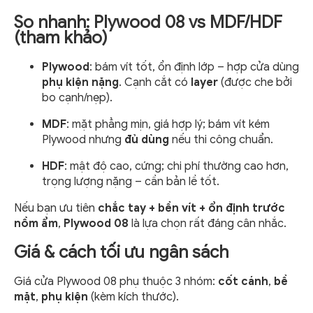
So nhanh: Plywood 08 vs MDF/HDF
(tham khảo)
Plywood
: bám vít tốt, ổn định lớp – hợp cửa dùng
phụ kiện nặng
. Cạnh cắt có
layer
(được che bởi
bo cạnh/nẹp).
MDF
: mặt phẳng mịn, giá hợp lý; bám vít kém
Plywood nhưng
đủ dùng
nếu thi công chuẩn.
HDF
: mật độ cao, cứng; chi phí thường cao hơn,
trọng lượng nặng – cần bản lề tốt.
Nếu bạn ưu tiên
chắc tay + bền vít + ổn định trước
nồm ẩm
,
Plywood 08
là lựa chọn rất đáng cân nhắc.
Giá & cách tối ưu ngân sách
Giá cửa Plywood 08 phụ thuộc 3 nhóm:
cốt cánh
,
bề
mặt
,
phụ kiện
(kèm kích thước).