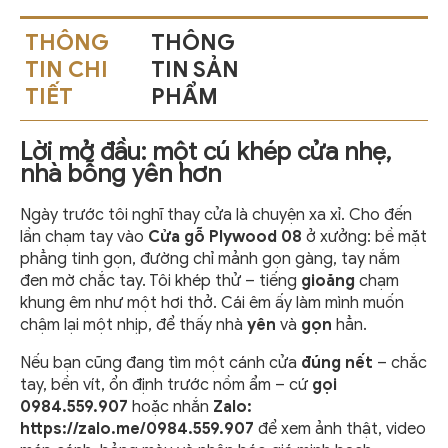
THÔNG
THÔNG
TIN CHI
TIN SẢN
TIẾT
PHẨM
Lời mở đầu: một cú khép cửa nhẹ,
nhà bỗng yên hơn
Ngày trước tôi nghĩ thay cửa là chuyện xa xỉ. Cho đến
lần chạm tay vào
Cửa gỗ Plywood 08
ở xưởng: bề mặt
phẳng tinh gọn, đường chỉ mảnh gọn gàng, tay nắm
đen mờ chắc tay. Tôi khép thử – tiếng
gioăng
chạm
khung êm như một hơi thở. Cái êm ấy làm mình muốn
chậm lại một nhịp, để thấy nhà
yên
và
gọn
hẳn.
Nếu bạn cũng đang tìm một cánh cửa
đúng nết
– chắc
tay, bền vít, ổn định trước nồm ẩm – cứ
gọi
0984.559.907
hoặc nhắn
Zalo:
https://zalo.me/0984.559.907
để xem ảnh thật, video