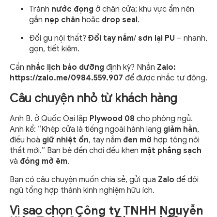
Tránh
nước đọng
ở chân cửa; khu vực ẩm nên
gắn
nẹp chân
hoặc
drop seal
.
Đổi gu nội thất?
Đổi tay nắm
/
sơn lại PU
– nhanh,
gọn, tiết kiệm.
Cần
nhắc lịch bảo dưỡng
định kỳ? Nhắn
Zalo:
https://zalo.me/0984.559.907
để được nhắc tự động.
Câu chuyện nhỏ từ khách hàng
Anh B. ở Quốc Oai lắp
Plywood 08
cho phòng ngủ.
Anh kể: “Khép cửa là tiếng ngoài hành lang
giảm hẳn
,
điều hoà
giữ nhiệt ổn
, tay nắm
đen mờ
hợp tông nội
thất mới.” Bạn bè đến chơi đều khen
mặt phẳng sạch
và
đóng mở êm
.
Bạn có câu chuyện muốn chia sẻ, gửi qua
Zalo
để đội
ngũ tổng hợp thành kinh nghiệm hữu ích.
Vì sao chọn
Công ty TNHH Nguyễn