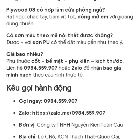
Plywood 08 có hợp làm cửa phòng ngủ?
Rất hợp: chắc tay, bám vít tốt,
đóng mở êm
với gioăng
đúng chuẩn.
Có sơn màu theo mã nội thất được không?
Được – với
sơn PU
có thể đặt màu gần như theo ý.
Giá bao nhiêu?
Phụ thuộc
cốt – bề mặt – phụ kiện – kích thước
.
Liên hệ
0984.559.907
hoặc
Zalo
để nhận
báo giá
minh bạch
theo cấu hình thực tế.
Kêu gọi hành động
Gọi ngay: 0984.559.907
Zalo:
https://zalo.me/0984.559.907
Đơn vị
: Công ty TNHH Nguyễn Kiên Toàn Cầu
Địa chỉ
: Lô CN6, KCN Thạch Thất-Quốc Oai,