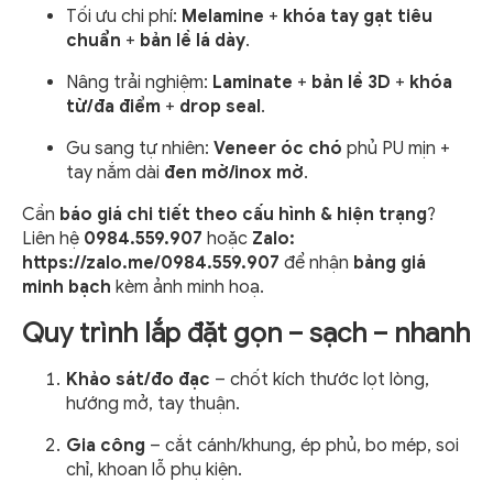
Tối ưu chi phí:
Melamine
+
khóa tay gạt tiêu
chuẩn
+
bản lề lá dày
.
Nâng trải nghiệm:
Laminate
+
bản lề 3D
+
khóa
từ/đa điểm
+
drop seal
.
Gu sang tự nhiên:
Veneer óc chó
phủ PU mịn +
tay nắm dài
đen mờ/inox mờ
.
Cần
báo giá chi tiết theo cấu hình & hiện trạng
?
Liên hệ
0984.559.907
hoặc
Zalo:
https://zalo.me/0984.559.907
để nhận
bảng giá
minh bạch
kèm ảnh minh hoạ.
Quy trình lắp đặt gọn – sạch – nhanh
Khảo sát/đo đạc
– chốt kích thước lọt lòng,
hướng mở, tay thuận.
Gia công
– cắt cánh/khung, ép phủ, bo mép, soi
chỉ, khoan lỗ phụ kiện.