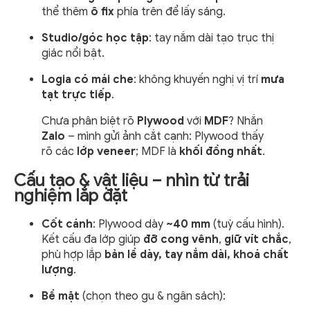
thể thêm
ô fix
phía trên để lấy sáng.
Studio/góc học tập
: tay nắm dài tạo trục thị
giác nổi bật.
Logia có mái che
: không khuyến nghị vị trí
mưa
tạt trực tiếp
.
Chưa phân biệt rõ
Plywood
với
MDF
? Nhắn
Zalo
– mình gửi ảnh cắt cạnh: Plywood thấy
rõ các
lớp veneer
; MDF là
khối đồng nhất
.
Cấu tạo & vật liệu – nhìn từ trải
nghiệm lắp đặt
Cốt cánh
: Plywood dày
~40 mm
(tuỳ cấu hình).
Kết cấu đa lớp giúp
đỡ cong vênh
,
giữ vít chắc
,
phù hợp lắp
bản lề dày, tay nắm dài, khoá chất
lượng
.
Bề mặt
(chọn theo gu & ngân sách):