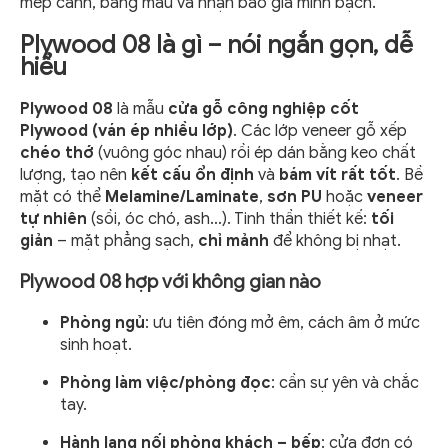
mép cánh, bảng màu và nhận báo giá minh bạch.
Plywood 08 là gì – nói ngắn gọn, dễ
hiểu
Plywood 08
là mẫu
cửa gỗ công nghiệp cốt
Plywood (ván ép nhiều lớp)
. Các lớp veneer gỗ xếp
chéo thớ
(vuông góc nhau) rồi ép dán bằng keo chất
lượng, tạo nên
kết cấu ổn định
và
bám vít rất tốt
. Bề
mặt có thể
Melamine/Laminate
,
sơn PU
hoặc
veneer
tự nhiên
(sồi, óc chó, ash…). Tinh thần thiết kế:
tối
giản
– mặt phẳng sạch,
chỉ mảnh
để không bị nhạt.
Plywood 08 hợp với không gian nào
Phòng ngủ
: ưu tiên đóng mở êm, cách âm ở mức
sinh hoạt.
Phòng làm việc/phòng đọc
: cần sự yên và chắc
tay.
Hành lang nối phòng khách – bếp
: cửa đơn có