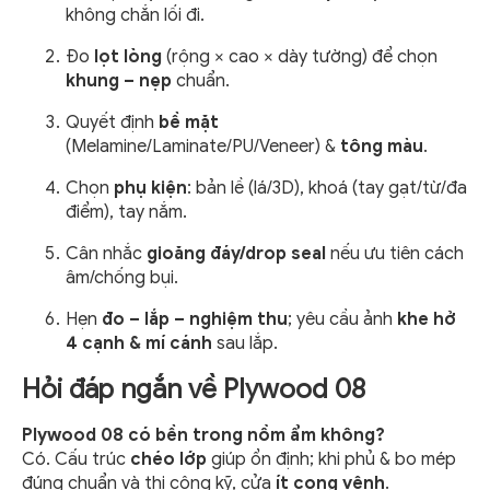
không chắn lối đi.
Đo
lọt lòng
(rộng × cao × dày tường) để chọn
khung – nẹp
chuẩn.
Quyết định
bề mặt
(Melamine/Laminate/PU/Veneer) &
tông màu
.
Chọn
phụ kiện
: bản lề (lá/3D), khoá (tay gạt/từ/đa
điểm), tay nắm.
Cân nhắc
gioăng đáy/drop seal
nếu ưu tiên cách
âm/chống bụi.
Hẹn
đo – lắp – nghiệm thu
; yêu cầu ảnh
khe hở
4 cạnh & mí cánh
sau lắp.
Hỏi đáp ngắn về Plywood 08
Plywood 08 có bền trong nồm ẩm không?
Có. Cấu trúc
chéo lớp
giúp ổn định; khi phủ & bo mép
đúng chuẩn và thi công kỹ, cửa
ít cong vênh
.