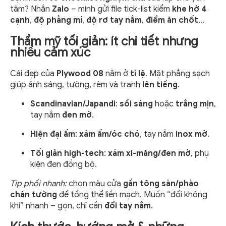
tâm? Nhắn
Zalo
– mình gửi file tick-list kiểm
khe hở 4
cạnh
,
độ phẳng mí
,
độ rơ tay nắm
,
điểm ăn chốt
…
Thẩm mỹ tối giản: ít chi tiết nhưng
nhiều cảm xúc
Cái đẹp của
Plywood 08
nằm ở
tỉ lệ
. Mặt phẳng sạch
giúp ánh sáng, tường, rèm và tranh
lên tiếng
.
Scandinavian/Japandi
:
sồi sáng
hoặc
trắng mịn
,
tay nắm
đen mờ
.
Hiện đại ấm
:
xám ấm/óc chó
, tay nắm
inox mờ
.
Tối giản high-tech
:
xám xi-măng/đen mờ
, phụ
kiện đen đồng bộ.
Tip phối nhanh:
chọn màu cửa
gần tông sàn/phào
chân tường
để tổng thể liền mạch. Muốn “đổi không
khí” nhanh – gọn, chỉ cần
đổi tay nắm
.