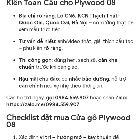
Kiên Toàn Cầu
cho Plywood 08
Địa chỉ rõ ràng
:
Lô CN6, KCN Thạch Thất-
Quốc Oai, Quốc Oai, Hà Nội
– có xưởng thật để
xem mẫu trực tiếp.
Tư vấn dễ hiểu
: ảnh/video thật, giải thích cấu tạo
– phụ kiện
rõ ràng
.
Thi công gọn
: đúng hẹn, sạch sẽ,
căn khe
chuẩn
trước khi bàn giao.
Hậu mãi chu đáo
: có
nhắc bảo dưỡng
, hỗ trợ
căn chỉnh
nếu xệ nhẹ theo thời gian.
Cần hỗ trợ ngay,
gọi 0984.559.907
hoặc nhắn
Zalo:
https://zalo.me/0984.559.907
.
Checklist đặt mua
Cửa gỗ Plywood
08
Xác định
vị trí – hướng mở – tay thuận
để