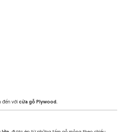
n đến với
cửa gỗ Plywood
.