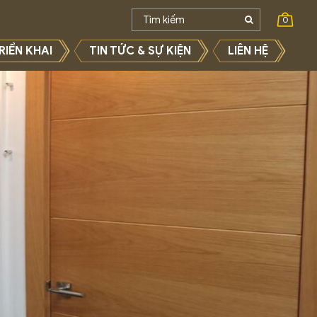
0
RIỂN KHAI
TIN TỨC & SỰ KIỆN
LIÊN HỆ