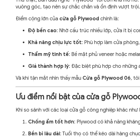
Thú thật, ban đầu nghe “Plywood” tôi còn khá mơ hồ. N
vuông góc, tạo nên sự chắc chắn và ổn định vượt trội.
Điểm cộng lớn của
cửa gỗ Plywood
chính là:
Độ bền cao
: Nhờ cấu trúc nhiều lớp, cửa ít bị c
Khả năng chịu lực tốt
: Phù hợp làm cửa phòng
Thẩm mỹ tinh tế
: Bề mặt phủ veneer hoặc mela
Giá thành hợp lý
: Đặc biệt phù hợp cho những 
Và khi tận mắt nhìn thấy mẫu
Cửa gỗ Plywood 06
, tô
Ưu điểm nổi bật của cửa gỗ Plywoo
Khi so sánh với các loại cửa gỗ công nghiệp khác như
Chống ẩm tốt hơn
: Plywood có khả năng kháng
Bền bỉ lâu dài
: Tuổi thọ có thể kéo dài hàng ch