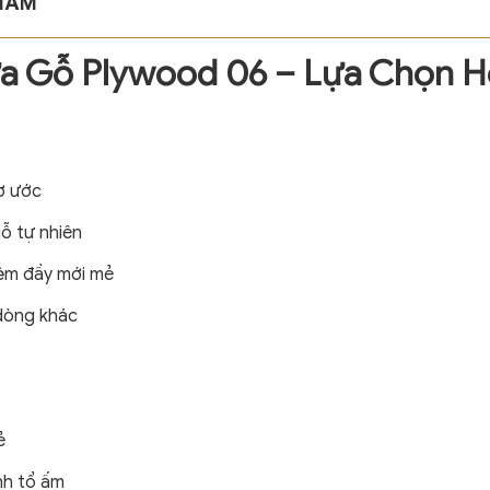
PHẨM
ửa Gỗ Plywood 06 – Lựa Chọn 
mơ ước
gỗ tự nhiên
iệm đầy mới mẻ
 dòng khác
ẻ
nh tổ ấm