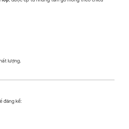
 lớp
, được ép từ những tấm gỗ mỏng theo chiều
ất lượng.
ế đáng kể: