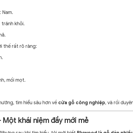
ệt Nam.
 tránh khỏi.
mã.
i thế rất rõ ràng:
h.
nh, mối mọt.
 hướng, tìm hiểu sâu hơn về
cửa gỗ công nghiệp
, và rồi duyê
 Một khái niệm đầy mới mẻ