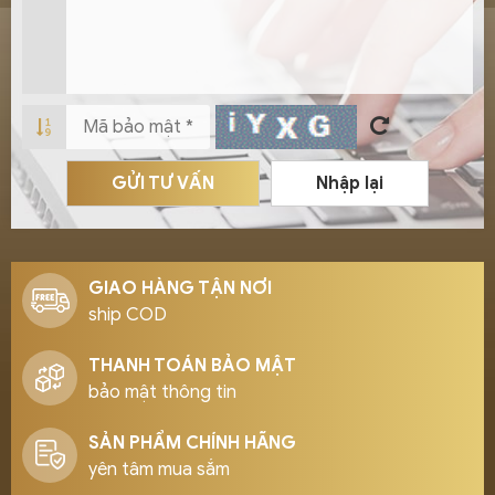
GỬI TƯ VẤN
Nhập lại
GIAO HÀNG TẬN NƠI
ship COD
THANH TOÁN BẢO MẬT
bảo mật thông tin
SẢN PHẨM CHÍNH HÃNG
yên tâm mua sắm