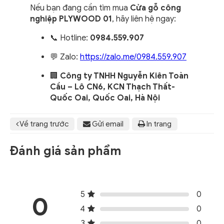
Nếu bạn đang cần tìm mua
Cửa gỗ công
nghiệp PLYWOOD 01
, hãy liên hệ ngay:
📞 Hotline:
0984.559.907
💬 Zalo:
https://zalo.me/0984.559.907
🏢
Công ty TNHH Nguyễn Kiên Toàn
Cầu – Lô CN6, KCN Thạch Thất-
Quốc Oai, Quốc Oai, Hà Nội
Về trang trước
Gửi email
In trang
Đánh giá sản phẩm
5
0
0
4
0
3
0