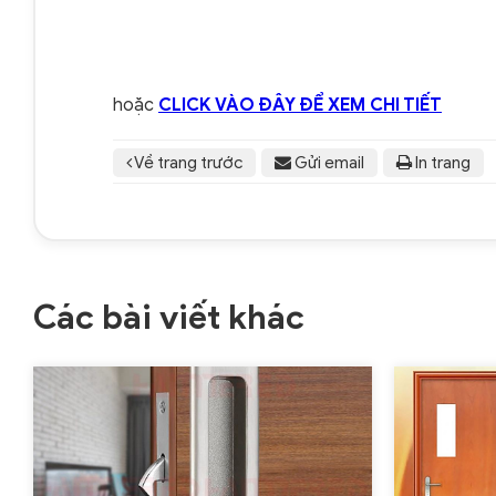
hoặc
CLICK VÀO ĐÂY ĐỂ XEM CHI TIẾT
Về trang trước
Gửi email
In trang
Các bài viết khác