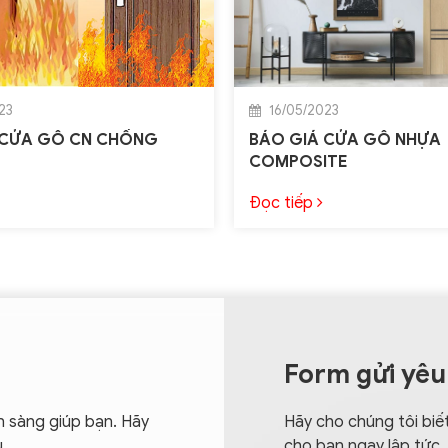
23
16/05/2023
 CỬA GỖ CN CHỐNG
BÁO GIÁ CỬA GỖ NHỰA
COMPOSITE
Đọc tiếp
Form gửi yêu
n sàng giúp bạn. Hãy
Hãy cho chúng tôi biết
u
cho bạn ngay lập tức