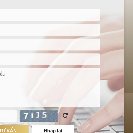
 TƯ VẤN
Nhập lại