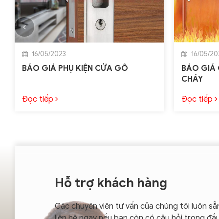
16/05/2023
16/05/20
BÁO GIÁ PHỤ KIỆN CỬA GỖ
BÁO GIÁ
CHÁY
Đọc tiếp
Đọc tiếp
Hỗ trợ khách hàng
Các chuyên viên tư vấn của chúng tôi luôn sẵ
liên hệ ngay nếu bạn còn có câu hỏi trong đầ