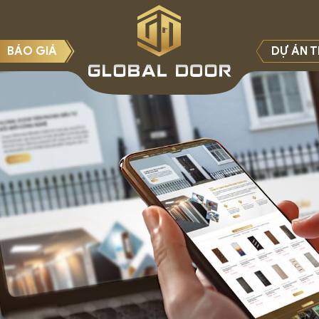
BÁO GIÁ
DỰ ÁN T