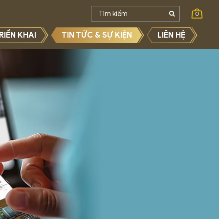
0
RIỂN KHAI
TIN TỨC & SỰ KIỆN
LIÊN HỆ