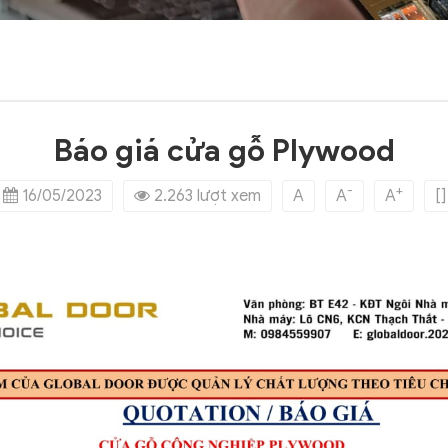
Báo giá cửa gỗ Plywood
-
+
16/05/2023
2.263 lượt xem
A
A
A
[]