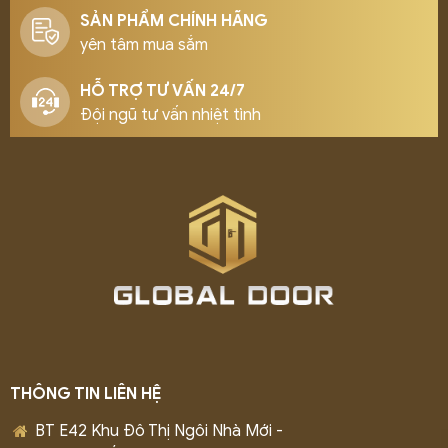
SẢN PHẨM CHÍNH HÃNG
yên tâm mua sắm
HỖ TRỢ TƯ VẤN 24/7
Đội ngũ tư vấn nhiệt tình
THÔNG TIN LIÊN HỆ
BT E42 Khu Đô Thị Ngôi Nhà Mới -