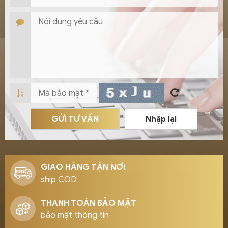
GỬI TƯ VẤN
Nhập lại
GIAO HÀNG TẬN NƠI
ship COD
THANH TOÁN BẢO MẬT
bảo mật thông tin