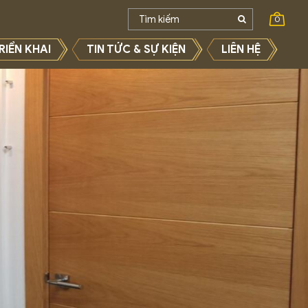
0
RIỂN KHAI
TIN TỨC & SỰ KIỆN
LIÊN HỆ