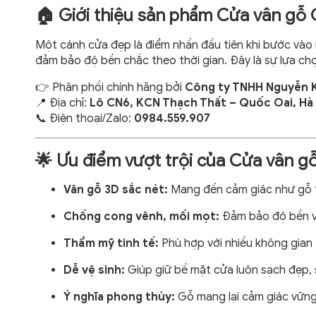
🏠 Giới thiệu sản phẩm Cửa vân gỗ
Một cánh cửa đẹp là điểm nhấn đầu tiên khi bước vào
đảm bảo độ bền chắc theo thời gian. Đây là sự lựa c
👉 Phân phối chính hãng bởi
Công ty TNHH Nguyễn K
📍 Địa chỉ:
Lô CN6, KCN Thạch Thất – Quốc Oai, Hà
📞 Điện thoại/Zalo:
0984.559.907
🌟 Ưu điểm vượt trội của Cửa vân 
Vân gỗ 3D sắc nét:
Mang đến cảm giác như gỗ t
Chống cong vênh, mối mọt:
Đảm bảo độ bền vư
Thẩm mỹ tinh tế:
Phù hợp với nhiều không gian 
Dễ vệ sinh:
Giúp giữ bề mặt cửa luôn sạch đẹp, 
Ý nghĩa phong thủy:
Gỗ mang lại cảm giác vững 