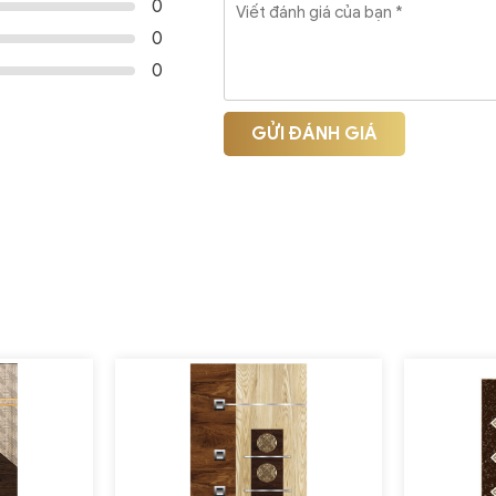
0
0
0
GỬI ĐÁNH GIÁ