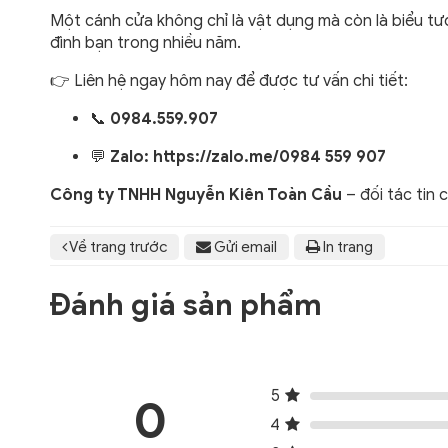
Một cánh cửa không chỉ là vật dụng mà còn là biểu t
đình bạn trong nhiều năm.
👉 Liên hệ ngay hôm nay để được tư vấn chi tiết:
📞
0984.559.907
💬
Zalo:
https://zalo.me/0984 559 907
Công ty TNHH Nguyễn Kiên Toàn Cầu
– đối tác tin 
Về trang trước
Gửi email
In trang
Đánh giá sản phẩm
5
0
4