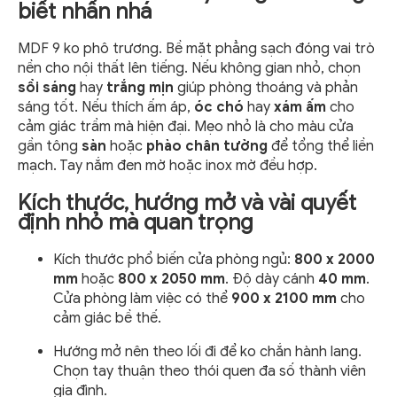
biết nhấn nhá
MDF 9 ko phô trương. Bề mặt phẳng sạch đóng vai trò
nền cho nội thất lên tiếng. Nếu không gian nhỏ, chọn
sồi sáng
hay
trắng mịn
giúp phòng thoáng và phản
sáng tốt. Nếu thích ấm áp,
óc chó
hay
xám ấm
cho
cảm giác trầm mà hiện đại. Mẹo nhỏ là cho màu cửa
gần tông
sàn
hoặc
phào chân tường
để tổng thể liền
mạch. Tay nắm đen mờ hoặc inox mờ đều hợp.
Kích thước, hướng mở và vài quyết
định nhỏ mà quan trọng
Kích thước phổ biến cửa phòng ngủ:
800 x 2000
mm
hoặc
800 x 2050 mm
. Độ dày cánh
40 mm
.
Cửa phòng làm việc có thể
900 x 2100 mm
cho
cảm giác bề thế.
Hướng mở nên theo lối đi để ko chắn hành lang.
Chọn tay thuận theo thói quen đa số thành viên
gia đình.