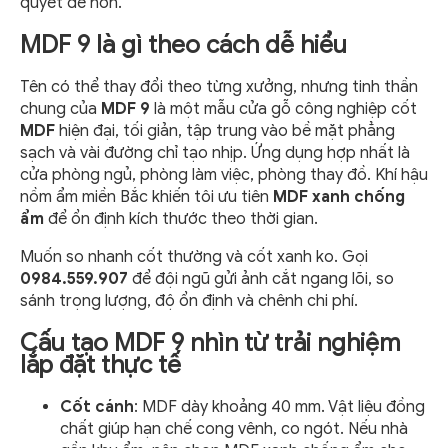
quyết dễ hơn.
MDF 9 là gì theo cách dễ hiểu
Tên có thể thay đổi theo từng xưởng, nhưng tinh thần
chung của
MDF 9
là một mẫu cửa gỗ công nghiệp cốt
MDF
hiện đại, tối giản, tập trung vào bề mặt phẳng
sạch và vài đường chỉ tạo nhịp. Ứng dụng hợp nhất là
cửa phòng ngủ, phòng làm việc, phòng thay đồ. Khí hậu
nồm ẩm miền Bắc khiến tôi ưu tiên
MDF xanh chống
ẩm
để ổn định kích thước theo thời gian.
Muốn so nhanh cốt thường và cốt xanh ko. Gọi
0984.559.907
để đội ngũ gửi ảnh cắt ngang lõi, so
sánh trọng lượng, độ ổn định và chênh chi phí.
Cấu tạo MDF 9 nhìn từ trải nghiệm
lắp đặt thực tế
Cốt cánh
: MDF dày khoảng 40 mm. Vật liệu đồng
chất giúp hạn chế cong vênh, co ngót. Nếu nhà