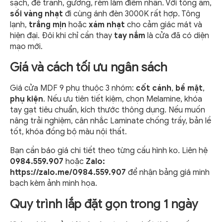
sạch, để tranh, gương, rèm làm điểm nhấn. Với tông ấm,
sồi vàng nhạt
đi cùng ánh đèn 3000K rất hợp. Tông
lạnh,
trắng mịn
hoặc
xám nhạt
cho cảm giác mát và
hiện đại. Đôi khi chỉ cần thay
tay nắm
là cửa đã có diện
mạo mới.
Giá và cách tối ưu ngân sách
Giá cửa MDF 9 phụ thuộc 3 nhóm:
cốt cánh
,
bề mặt
,
phụ kiện
. Nếu ưu tiên tiết kiệm, chọn Melamine, khóa
tay gạt tiêu chuẩn, kích thước thông dụng. Nếu muốn
nâng trải nghiệm, cân nhắc Laminate chống trầy, bản lề
tốt, khóa đồng bộ màu nội thất.
Bạn cần báo giá chi tiết theo từng cấu hình ko. Liên hệ
0984.559.907
hoặc
Zalo:
https://zalo.me/0984.559.907
để nhận bảng giá minh
bạch kèm ảnh minh họa.
Quy trình lắp đặt gọn trong 1 ngày