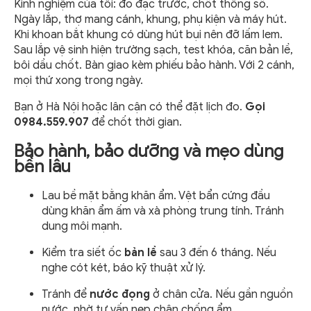
Kinh nghiệm của tôi: đo đạc trước, chốt thông số.
Ngày lắp, thợ mang cánh, khung, phụ kiện và máy hút.
Khi khoan bắt khung có dùng hút bụi nên đỡ lấm lem.
Sau lắp vệ sinh hiện trường sạch, test khóa, căn bản lề,
bôi dầu chốt. Bàn giao kèm phiếu bảo hành. Với 2 cánh,
mọi thứ xong trong ngày.
Bạn ở Hà Nội hoặc lân cận có thể đặt lịch đo.
Gọi
0984.559.907
để chốt thời gian.
Bảo hành, bảo dưỡng và mẹo dùng
bền lâu
Lau bề mặt bằng khăn ẩm. Vệt bẩn cứng đầu
dùng khăn ẩm ấm và xà phòng trung tính. Tránh
dung môi mạnh.
Kiểm tra siết ốc
bản lề
sau 3 đến 6 tháng. Nếu
nghe cót két, báo kỹ thuật xử lý.
Tránh để
nước đọng
ở chân cửa. Nếu gần nguồn
nước, nhờ tư vấn nẹp chân chống ẩm.