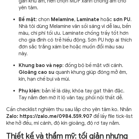
gần khu ẩm, nên chọn MDF xanh chống ẩm cho
yên tâm.
Bề mặt
: chọn
Melamine
,
Laminate
hoặc
sơn PU
.
Nhà tôi dùng Melamine vân sồi sáng vì dễ lau, bền
màu, chi phí tối ưu. Laminate chống trầy tốt hơn
cho gia đình có trẻ hiếu động. Sơn PU hợp ai thích
đơn sắc trắng xám be hoặc muốn đổi màu sau
này.
Khung bao và nẹp
: đồng bộ bề mặt với cánh.
Gioăng cao su
quanh khung giúp đóng mở êm,
kín, hạn chế bụi và mùi.
Phụ kiện
: bản lề lá dày, khóa tay gạt thân đặc.
Tay nắm đen mờ ít lộ vân tay, phối nội thất dễ.
Cần checklist nghiệm thu sau lắp cho yên tâm ko. Nhắn
Zalo:
https://zalo.me/0984.559.907
để lấy file tick-list
khe hở đều, mí cánh, độ kín gioăng, độ rơ tay nắm.
Thiết kế và thẩm mỹ: tối giản nhưng