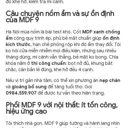
đo khe hở, kiểm tra mí cánh.
Câu chuyện nồm ẩm và sự ổn định
của MDF 9
Hà Nội mùa nồm là bài test khó. Cốt
MDF xanh chống
ẩm
cộng quy trình ép, phủ bề mặt chuẩn giúp
ổn định
kích thước
, hạn chế phồng rộp khi độ ẩm thay đổi. Tôi
ko nói cửa miễn nhiễm mọi điều kiện, nhưng sau nhiều
tháng dùng, mí cánh vẫn thẳng, bề mặt ko bong. Chìa
khóa nằm ở
thi công chuẩn
: bọt nở đủ, khung bắt
chắc, căn bản lề đúng, khe hở đều 4 cạnh.
Nếu vị trí gần nhà tắm, có thể xin phương án
nẹp chân
và
gioăng bổ sung
để tăng tuổi thọ. Gọi
0984.559.907
để được tư vấn theo hiện trạng.
Phối MDF 9 với nội thất: ít tốn công,
hiệu ứng cao
Tôi thích nhà gọn. MDF 9 giúp tường và hành lang nhìn