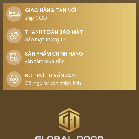
GIAO HÀNG TẬN NƠI
ship COD
THANH TOÁN BẢO MẬT
bảo mật thông tin
SẢN PHẨM CHÍNH HÃNG
yên tâm mua sắm
HỖ TRỢ TƯ VẤN 24/7
Đội ngũ tư vấn nhiệt tình