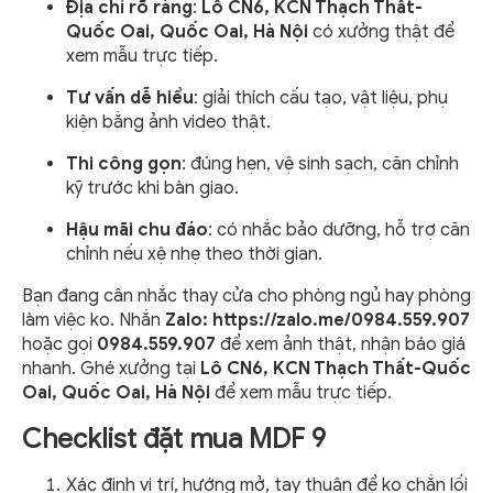
Địa chỉ rõ ràng
:
Lô CN6, KCN Thạch Thất-
Quốc Oai, Quốc Oai, Hà Nội
có xưởng thật để
xem mẫu trực tiếp.
Tư vấn dễ hiểu
: giải thích cấu tạo, vật liệu, phụ
kiện bằng ảnh video thật.
Thi công gọn
: đúng hẹn, vệ sinh sạch, căn chỉnh
kỹ trước khi bàn giao.
Hậu mãi chu đáo
: có nhắc bảo dưỡng, hỗ trợ căn
chỉnh nếu xệ nhẹ theo thời gian.
Bạn đang cân nhắc thay cửa cho phòng ngủ hay phòng
làm việc ko. Nhắn
Zalo:
https://zalo.me/0984.559.907
hoặc gọi
0984.559.907
để xem ảnh thật, nhận báo giá
nhanh. Ghé xưởng tại
Lô CN6, KCN Thạch Thất-Quốc
Oai, Quốc Oai, Hà Nội
để xem mẫu trực tiếp.
Checklist đặt mua MDF 9
Xác định vị trí, hướng mở, tay thuận để ko chắn lối