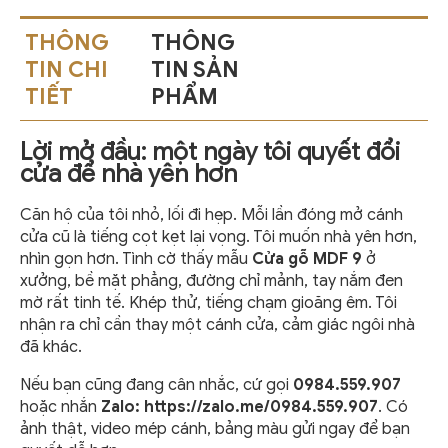
THÔNG
THÔNG
TIN CHI
TIN SẢN
TIẾT
PHẨM
Lời mở đầu: một ngày tôi quyết đổi
cửa để nhà yên hơn
Căn hộ của tôi nhỏ, lối đi hẹp. Mỗi lần đóng mở cánh
cửa cũ là tiếng cọt kẹt lại vọng. Tôi muốn nhà yên hơn,
nhìn gọn hơn. Tình cờ thấy mẫu
Cửa gỗ MDF 9
ở
xưởng, bề mặt phẳng, đường chỉ mảnh, tay nắm đen
mờ rất tinh tế. Khép thử, tiếng chạm gioăng êm. Tôi
nhận ra chỉ cần thay một cánh cửa, cảm giác ngôi nhà
đã khác.
Nếu bạn cũng đang cân nhắc, cứ gọi
0984.559.907
hoặc nhắn
Zalo:
https://zalo.me/0984.559.907
. Có
ảnh thật, video mép cánh, bảng màu gửi ngay để bạn