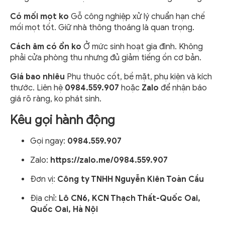
Có mối mọt ko
Gỗ công nghiệp xử lý chuẩn hạn chế
mối mọt tốt. Giữ nhà thông thoáng là quan trọng.
Cách âm có ổn ko
Ở mức sinh hoạt gia đình. Không
phải cửa phòng thu nhưng đủ giảm tiếng ồn cơ bản.
Giá bao nhiêu
Phụ thuộc cốt, bề mặt, phụ kiện và kích
thước. Liên hệ
0984.559.907
hoặc
Zalo
để nhận báo
giá rõ ràng, ko phát sinh.
Kêu gọi hành động
Gọi ngay:
0984.559.907
Zalo:
https://zalo.me/0984.559.907
Đơn vị:
Công ty TNHH Nguyễn Kiên Toàn Cầu
Địa chỉ:
Lô CN6, KCN Thạch Thất-Quốc Oai,
Quốc Oai, Hà Nội