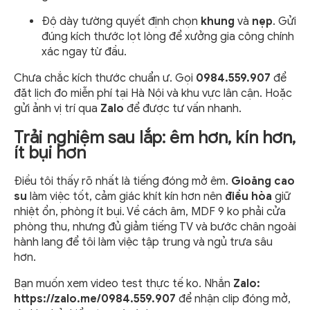
Độ dày tường quyết định chọn
khung
và
nẹp
. Gửi
đúng kích thước lọt lòng để xưởng gia công chính
xác ngay từ đầu.
Chưa chắc kích thước chuẩn ư. Gọi
0984.559.907
để
đặt lịch đo miễn phí tại Hà Nội và khu vực lân cận. Hoặc
gửi ảnh vị trí qua
Zalo
để được tư vấn nhanh.
Trải nghiệm sau lắp: êm hơn, kín hơn,
ít bụi hơn
Điều tôi thấy rõ nhất là tiếng đóng mở êm.
Gioăng cao
su
làm việc tốt, cảm giác khít kín hơn nên
điều hòa
giữ
nhiệt ổn, phòng ít bụi. Về cách âm, MDF 9 ko phải cửa
phòng thu, nhưng đủ giảm tiếng TV và bước chân ngoài
hành lang để tôi làm việc tập trung và ngủ trưa sâu
hơn.
Bạn muốn xem video test thực tế ko. Nhắn
Zalo:
https://zalo.me/0984.559.907
để nhận clip đóng mở,