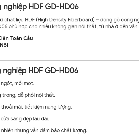
ng nghiệp HDF GD-HD06
ừ chất liệu HDF (High Density Fiberboard) – dòng gỗ công ng
HD06 phù hợp cho nhiều không gian nội thất, từ nhà ở đến văn
iên Toàn Cầu
 Nội
ng nghiệp HDF GD-HD06
ngót, mối mọt.
 trọng, dễ phối nội thất.
thoải mái, tiết kiệm năng lượng.
cửa sáng đẹp lâu dài.
ự nhiên nhưng vẫn đảm bảo chất lượng.