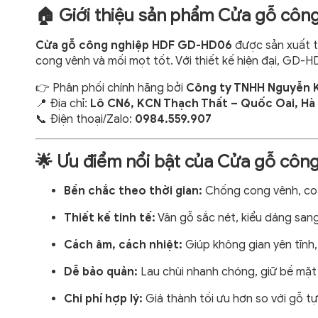
🏠 Giới thiệu sản phẩm Cửa gỗ cô
Cửa gỗ công nghiệp HDF GD-HD06
được sản xuất t
cong vênh và mối mọt tốt. Với thiết kế hiện đại, GD-
👉 Phân phối chính hãng bởi
Công ty TNHH Nguyễn K
📍 Địa chỉ:
Lô CN6, KCN Thạch Thất – Quốc Oai, Hà
📞 Điện thoại/Zalo:
0984.559.907
🌟 Ưu điểm nổi bật của Cửa gỗ cô
Bền chắc theo thời gian:
Chống cong vênh, co 
Thiết kế tinh tế:
Vân gỗ sắc nét, kiểu dáng sang
Cách âm, cách nhiệt:
Giúp không gian yên tĩnh, 
Dễ bảo quản:
Lau chùi nhanh chóng, giữ bề mặt 
Chi phí hợp lý:
Giá thành tối ưu hơn so với gỗ t