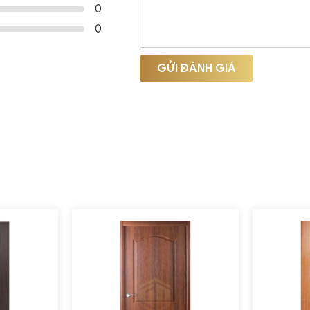
0
0
GỬI ĐÁNH GIÁ