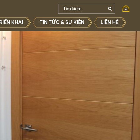
0
RIỂN KHAI
TIN TỨC & SỰ KIỆN
LIÊN HỆ