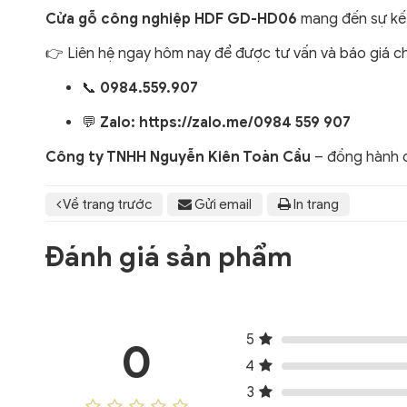
Cửa gỗ công nghiệp HDF GD-HD06
mang đến sự kết 
👉 Liên hệ ngay hôm nay để được tư vấn và báo giá chi
📞
0984.559.907
💬
Zalo:
https://zalo.me/0984 559 907
Công ty TNHH Nguyễn Kiên Toàn Cầu
– đồng hành c
Về trang trước
Gửi email
In trang
Đánh giá sản phẩm
5
0
4
3