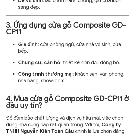
Dễ vệ sinh
: lau chùi nhanh chóng, giữ cửa luôn
sáng đẹp.
3. Ứng dụng cửa gỗ Composite GD-
CP11
Gia đình
: cửa phòng ngủ, cửa nhà vệ sinh, cửa
bếp.
Chung cư, căn hộ
: thiết kế hiện đại, đồng bộ.
Công trình thương mại
: khách sạn, văn phòng,
nhà hàng, showroom.
4. Mua cửa gỗ Composite GD-CP11 ở
đâu uy tín?
Để đảm bảo chất lượng và dịch vụ hậu mãi, việc chọn
đúng nhà cung cấp rất quan trọng. Với tôi,
Công ty
TNHH Nguyễn Kiên Toàn Cầu
chính là lựa chọn đáng