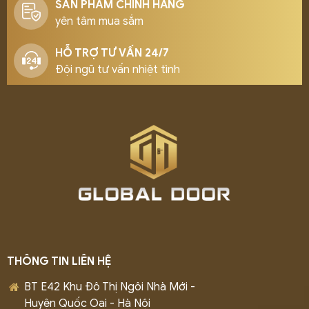
SẢN PHẨM CHÍNH HÃNG
yên tâm mua sắm
HỖ TRỢ TƯ VẤN 24/7
Đội ngũ tư vấn nhiệt tình
THÔNG TIN LIÊN HỆ
BT E42 Khu Đô Thị Ngôi Nhà Mới -
Huyện Quốc Oai - Hà Nội