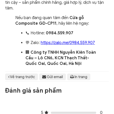
tin cậy – sản phẩm chính hãng, giá hợp lý, dịch vụ tận
tâm.
Nếu bạn đang quan tâm đến
Cửa gỗ
Composite GD-CP11
, hãy liên hệ ngay:
📞 Hotline:
0984.559.907
💬 Zalo:
https://zalo.me/0984.559.907
🏢
Công ty TNHH Nguyễn Kiên Toàn
Cầu – Lô CN6, KCN Thạch Thất-
Quốc Oai, Quốc Oai, Hà Nội
Về trang trước
Gửi email
In trang
Đánh giá sản phẩm
5
0