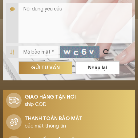
GỬI TƯ VẤN
Nhập lại
GIAO HÀNG TẬN NƠI
ship COD
THANH TOÁN BẢO MẬT
bảo mật thông tin