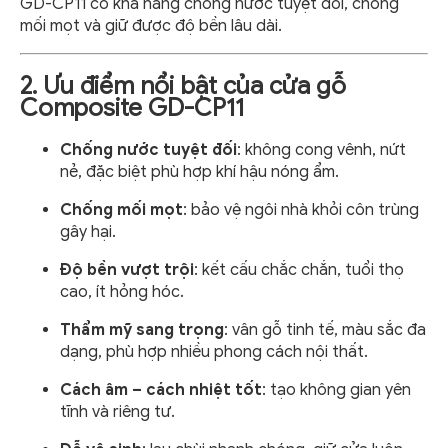
GD-CP11 có khả năng chống nước tuyệt đối, chống
mối mọt và giữ được độ bền lâu dài.
2. Ưu điểm nổi bật của cửa gỗ
Composite GD-CP11
Chống nước tuyệt đối
: không cong vênh, nứt
nẻ, đặc biệt phù hợp khí hậu nóng ẩm.
Chống mối mọt
: bảo vệ ngôi nhà khỏi côn trùng
gây hại.
Độ bền vượt trội
: kết cấu chắc chắn, tuổi thọ
cao, ít hỏng hóc.
Thẩm mỹ sang trọng
: vân gỗ tinh tế, màu sắc đa
dạng, phù hợp nhiều phong cách nội thất.
Cách âm – cách nhiệt tốt
: tạo không gian yên
tĩnh và riêng tư.