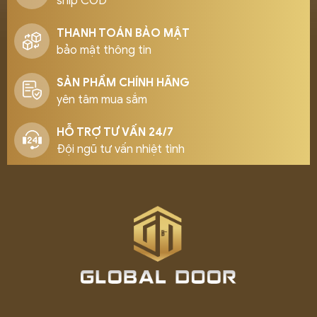
ship COD
THANH TOÁN BẢO MẬT
bảo mật thông tin
SẢN PHẨM CHÍNH HÃNG
yên tâm mua sắm
HỖ TRỢ TƯ VẤN 24/7
Đội ngũ tư vấn nhiệt tình